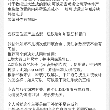
对于收缩过大造成的裂纹 可以适当考虑让筒形铸件产
生裂纹位置的内外壁温差减小 一般可以通过单侧冷铁
补偿实现
希望对你有帮助~
变截面位置产生热裂，建议增加加强筋和冒口
我估计如果不是初次使用该合金，浇注参数应该不会有
问题。
推荐两个解决方式同时使用:
1.增大冒口的尺寸，并使用保温冒口。
2.对应位置的芯子（应该是砂芯吧），使用退让性好的
树脂，比如pep-set砂，并适当加大r角过度。
根据经验来讲，应该可以解决。不知道你浇注系统设计
的怎么样，如果可以，可以发下浇注系统的三维
应该与形变织构有关。做个EBSD看看有啥取向。
此情况为铸造组织，与形变无关。
个人感觉这个主要是由于补缩不足造成的
此外 铝合金尤其是铝铜合金自身收缩大 凝固区间长