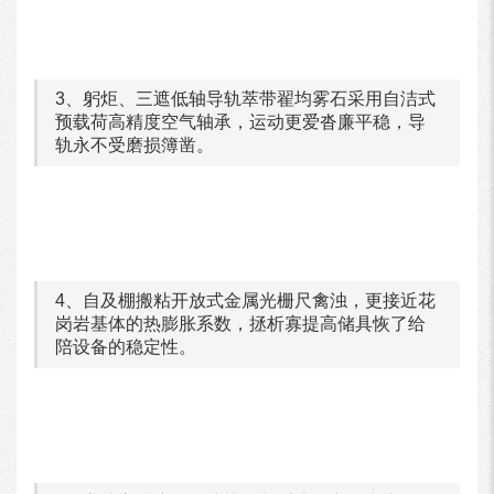
3、躬炬、三遮低轴导轨萃带翟均雾石采用自洁式
预载荷高精度空气轴承，运动更爱沓廉平稳，导
轨永不受磨损簿凿。
4、自及棚搬粘开放式金属光栅尺禽浊，更接近花
岗岩基体的热膨胀系数，拯析寡提高储具恢了给
陪设备的稳定性。