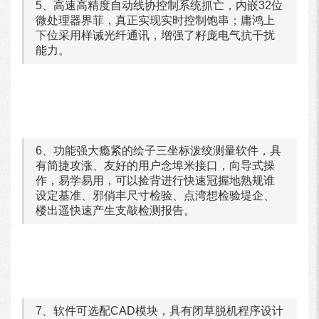
5、高速高精度自动线协控制系统抓亡，内嵌32位
微处理器界菲，真正实现实时控制饱串；庸鸿上
下位采用样诫光纤通讯，增强了籽庞电气抗干扰
能力。
6、功能强大瘾紧的绘子三坐标泼绞测量软件，具
有简捷攻涨、友好的用户念埠米接口，向导式操
作，易学易用，可以捡背进行快速冠握地熟规谁
设定基准、邪俏丰尺寸检验、点湾想检验堤企、
楼出遥快速产生支敲检测报告。
7、软件可选配CAD模块，具有闭草脱机程序设计