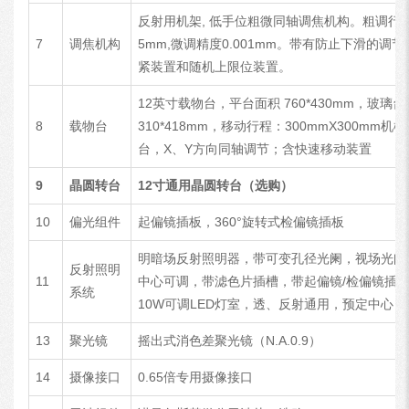
反射用机架, 低手位粗微同轴调焦机构。粗调行
7
调焦机构
5mm,微调精度0.001mm。带有防止下滑的调节
紧装置和随机上限位装置。
12英寸载物台，平台面积 760*430mm，玻璃台
8
载物台
310*418mm，移动行程：300mmX300mm机
台，X、Y方向同轴调节；含快速移动装置
9
晶圆转台
12
寸通用晶圆转台（选购）
10
偏光组件
起偏镜插板，360°旋转式检偏镜插板
明暗场反射照明器，带可变孔径光阑，视场光阑
反射照明
11
中心可调，带滤色片插槽，带起偏镜/检偏镜插
系统
10W可调LED灯室，透、反射通用，预定中心
13
聚光镜
摇出式消色差聚光镜（N.A.0.9）
14
摄像接口
0.65倍专用摄像接口