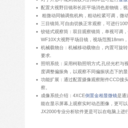
配置大视野目镜和长距平场消色差物镜，视
粗微动同轴调焦机构，粗动松紧可调，微动格
三目镜筒,可自由切换正常观察，可进行10
铰链式观察筒：双目观察镜筒，单视可调，
WF10X大视野平场目镜，视场范围18m
机械载物台：机械移动载物台，内置可旋转
要求.
照明系统：采用柯勒照明方式,孔径光栏与
度调整偏振角，以观察不同偏振状态下的显
功能扩展：通过配置摄像观察附件CCD接
察。
成像系统介绍：4XCE
倒置金相显微镜
是通
能在显示屏幕上观察实时动态图像，更可以
JX2000专业分析软件更是可以在电脑上