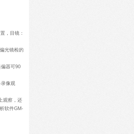
装置，目镜：
偏光镜检的
偏器可90
各录像观
上观察，还
软件GM-