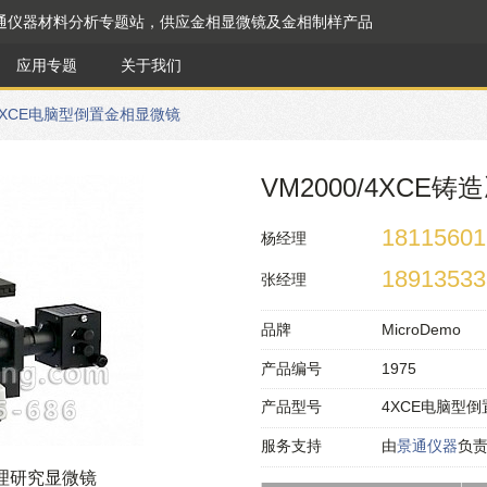
通仪器材料分析专题站，供应金相显微镜及金相制样产品
应用专题
关于我们
4XCE电脑型倒置金相显微镜
VM2000/4XC
18115601
杨经理
18913533
张经理
品牌
MicroDemo
产品编号
1975
产品型号
4XCE电脑型
服务支持
由
景通仪器
负
处理研究显微镜