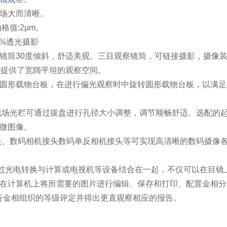
场大而清晰。
值:2μm。
0%透光摄影
镜筒30度倾斜，舒适美观。三目观察镜筒，可链接摄影，摄像
m，提供了宽阔平坦的观察空间。
圆形载物台板，在进行偏光观察时中旋转圆形载物台板，以满足
视场光栏可通过拔盘进行孔径大小调整，调节顺畅舒适。选配的起
微图像。
头、数码相机接头数码单反相机接头等可实现高清晰的数码摄像
过光电转换与计算或电视机等设备结合在一起，不仅可以在目镜
在计算机上将所需要的图片进行编辑、保存和打印、配置金相分析
进行金相组织的等级评定并得出更直观察相应的报告。