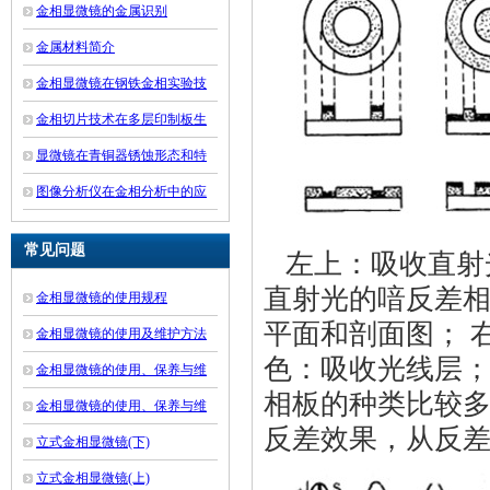
孔
金相显微镜的金属识别
金属材料简介
金相显微镜在钢铁金相实验技
术中的应用
金相切片技术在多层印制板生
产中的应用
显微镜在青铜器锈蚀形态和特
征研究中的应用
图像分析仪在金相分析中的应
用
常见问题
左上：吸收直射
直射光的喑反差相
金相显微镜的使用规程
平面和剖面图； 
金相显微镜的使用及维护方法
色：吸收光线层；
介绍
金相显微镜的使用、保养与维
相板的种类比较
修(下)
金相显微镜的使用、保养与维
反差效果，从反差
修(上)
立式金相显微镜(下)
立式金相显微镜(上)