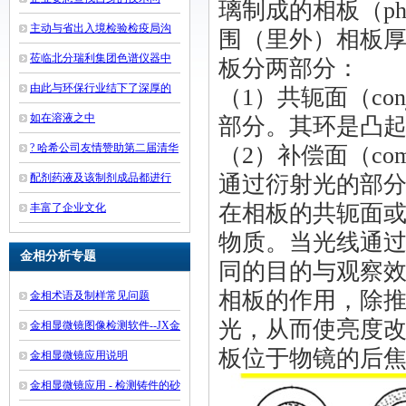
璃制成的相板（ph
题、解决生产技术难题
主动与省出入境检验检疫局沟
围（里外）相板厚
通、联系
莅临北分瑞利集团色谱仪器中
板分两部分：
心参观指导
由此与环保行业结下了深厚的
（1）共轭面（con
友谊
如在溶液之中
部分。其环是凸
? 哈希公司友情赞助第二届清华
（2）补偿面（com
大学环境友好科技竞赛
配剂药液及该制剂成品都进行
通过衍射光的部
了严格的监控
在相板的共轭面
丰富了企业文化
物质。当光线通
金相分析专题
同的目的与观察
相板的作用，除
金相术语及制样常见问题
光，从而使亮度
金相显微镜图像检测软件--JX金
板位于物镜的后
相检验系统功能一览
金相显微镜应用说明
金相显微镜应用 - 检测铸件的砂